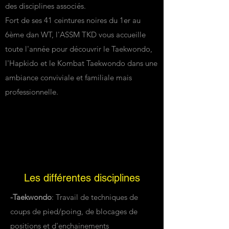
des disciplines associés.
Fort de ses 41 ceintures noires du 1er au
6ème dan WT, l'ASSM TKD vous accueille
toute l'année pour découvrir le Taekwondo,
l'Hapkido et le Kombat Taekwondo dans une
ambiance conviviale et familiale mais
professionnelle.
Les différentes disciplines
-Taekwondo
: Travail de techniques de
coups de pied/poing, de blocages de
positions et d'enchainements