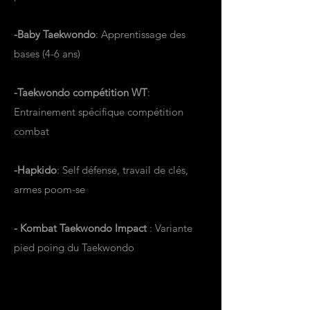
-Baby Taekwondo
: Apprentissage des
bases (4-6 ans)
-Taekwondo compétition WT
:
Entrainement spécifique compétition
combat
-Hapkido
: Self défense, travail de clés,
armes poom-se
- Kombat Taekwondo Impact
: Variante
pied poing du Taekwondo