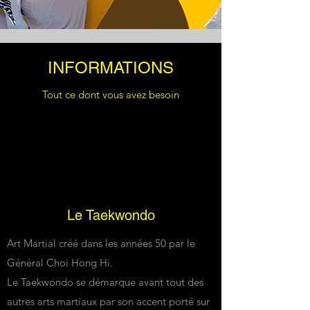
INFORMATIONS
Tout ce dont vous avez besoin
Le Taekwondo
Art Martial créé dans les années 50 par le
Général Choi Hong Hi.
Le Taekwondo se démarque avant tout des
autres arts martiaux par son accent porté sur