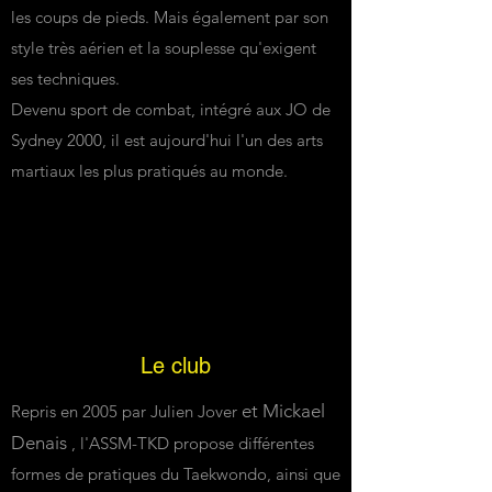
les coups de pieds. Mais également par son
style très aérien et la souplesse qu'exigent
ses techniques.
Devenu sport de combat, intégré aux JO de
Sydney 2000, il est aujourd'hui l'un des arts
martiaux les plus pratiqués au monde.
Le club
et
Mickael
Repris en 2005 par Julien Jover
Denais
, l'ASSM-TKD propose différentes
formes de pratiques du Taekwondo, ainsi que